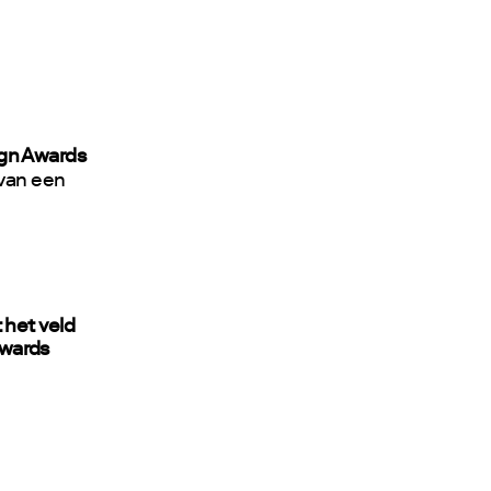
gn Awards
 van een
 het veld
Awards