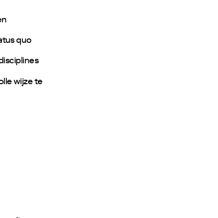
en
atus quo
disciplines
le wijze te