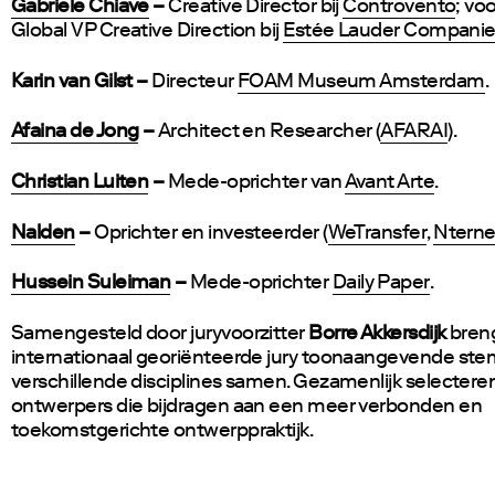
Gabriele Chiave
–
Creative Director bij
Controvento
; vo
Global VP Creative Direction bij
Estée Lauder Compani
Karin van Gilst –
Directeur
FOAM Museum Amsterdam
.
Afaina de Jong
–
Architect en Researcher (
AFARAI
).
Christian Luiten
–
Mede-oprichter van
Avant Arte
.
Nalden
–
Oprichter en investeerder (
WeTransfer
,
Ntern
Hussein Suleiman
–
Mede-oprichter
Daily Paper
.
Samengesteld door juryvoorzitter
Borre Akkersdijk
bren
internationaal georiënteerde jury toonaangevende st
verschillende disciplines samen. Gezamenlijk selecteren 
ontwerpers die bijdragen aan een meer verbonden en
toekomstgerichte ontwerppraktijk.