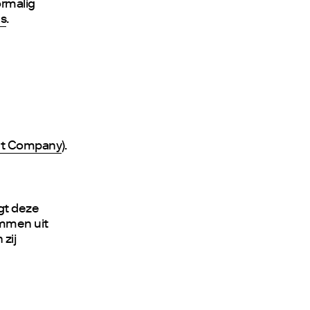
ormalig
es
.
et Company
).
gt deze
emmen uit
zij