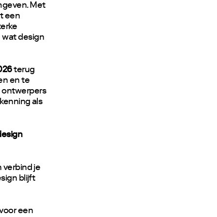
rmgeven. Met
t een
terke
 wat design
026
terug
en en te
 ontwerpers
rkenning als
design
 verbind je
ign blijft
 voor een