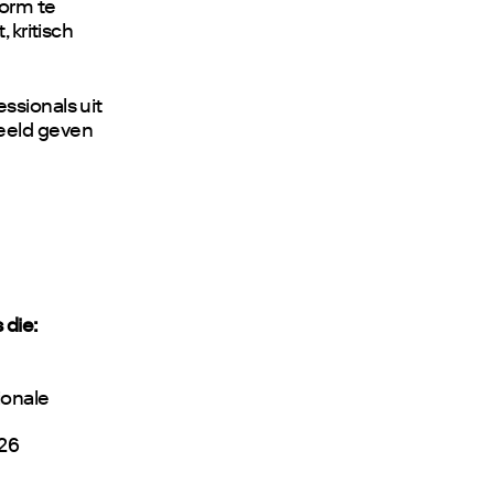
orm te
 kritisch
ssionals uit
eeld geven
 die:
ionale
026