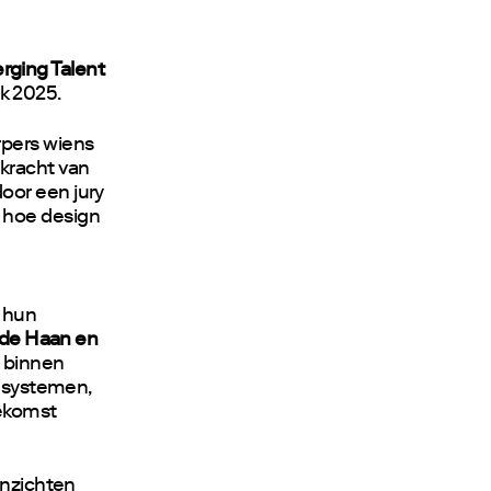
rging Talent
k 2025.
rpers wiens
skracht van
oor een jury
 hoe design
 hun
 de Haan en
d binnen
e systemen,
oekomst
inzichten