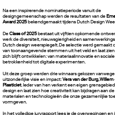
Na een inspirerende nominatieperiode vanuit de
designgemeenschap werden de resultaten van de
Eme
Award 2025
bekendgemaakt tijdens Dutch Design Wee
De
Class of 2025
bestaat uit vijftien opkomende ontwe
werk de diversiteit, nieuwsgierigheid en samenwerking
Dutch design weerspiegelt. De selectie werd gemaakt d
van toonaangevende stemmen uit het veld en laat zien
zich blijft ontwikkelen: van materiaalinnovatie en sociale
betrokkenheid tot digitale experimenten.
Uit deze groep werden drie winnaars gekozen vanwege
uitzonderlijke visie en impact:
Vera van der Burg, Willem
Plasticiet
. Ieder van hen verkent een eigen grensgebie
design en laat zien hoe creativiteit kan bijdragen aan d
materialen en technologieën die onze gezamenlijke t
vormgeven.
In het volledige juryrapport lees je de overwegingen en 