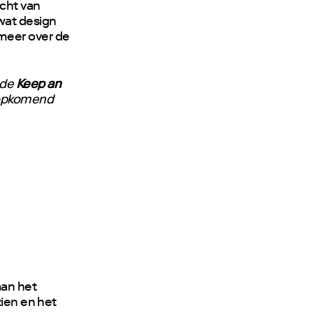
cht van
wat design
meer over de
 de
Keep an
n opkomend
aan het
zien en het