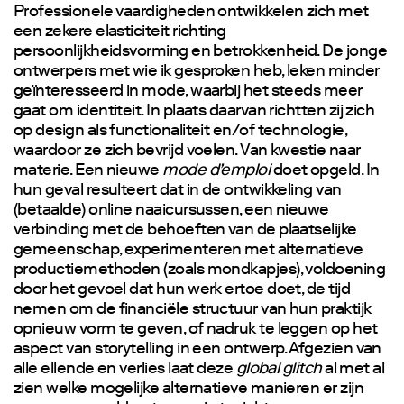
Professionele vaardigheden ontwikkelen zich met
een zekere elasticiteit richting
persoonlijkheidsvorming en betrokkenheid. De jonge
ontwerpers met wie ik gesproken heb, leken minder
geïnteresseerd in mode, waarbij het steeds meer
gaat om identiteit. In plaats daarvan richtten zij zich
op design als functionaliteit en/of technologie,
waardoor ze zich bevrijd voelen. Van kwestie naar
materie. Een nieuwe
mode d’emploi
doet opgeld. In
hun geval resulteert dat in de ontwikkeling van
(betaalde) online naaicursussen, een nieuwe
verbinding met de behoeften van de plaatselijke
gemeenschap, experimenteren met alternatieve
productiemethoden (zoals mondkapjes), voldoening
door het gevoel dat hun werk ertoe doet, de tijd
nemen om de financiële structuur van hun praktijk
opnieuw vorm te geven, of nadruk te leggen op het
aspect van storytelling in een ontwerp. Afgezien van
alle ellende en verlies laat deze
global glitch
al met al
zien welke mogelijke alternatieve manieren er zijn