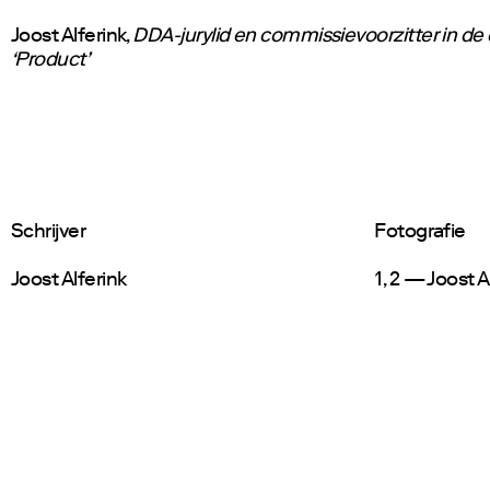
Joost Alferink,
DDA-jurylid en commissievoorzitter in de
‘Product’
Schrijver
Fotografie
Joost Alferink
1, 2 — Joost A