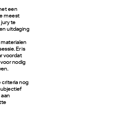
met een
de meest
jury te
een uitdaging
 materialen
ssie. Er is
ar voordat
 voor nodig
ven.
 criteria nog
subjectief
 aan
tte