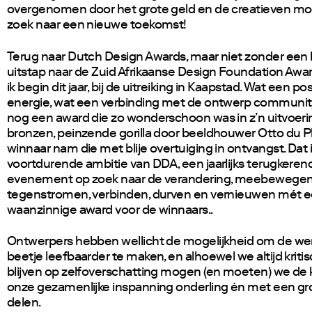
overgenomen door het grote geld en de creatieven m
zoek naar een nieuwe toekomst!
Terug naar Dutch Design Awards, maar niet zonder een 
uitstap naar de Zuid Afrikaanse Design Foundation Awa
ik begin dit jaar, bij de uitreiking in Kaapstad. Wat een po
energie, wat een verbinding met de ontwerp community
nog een award die zo wonderschoon was in z’n uitvoeri
bronzen, peinzende gorilla door beeldhouwer Otto du Pl
winnaar nam die met blije overtuiging in ontvangst. Dat 
voortdurende ambitie van DDA, een jaarlijks terugkeren
evenement op zoek naar de verandering, meebewegen
tegenstromen, verbinden, durven en vernieuwen mét 
waanzinnige award voor de winnaars..
Ontwerpers hebben wellicht de mogelijkheid om de we
beetje leefbaarder te maken, en alhoewel we altijd krit
blijven op zelfoverschatting mogen (en moeten) we de k
onze gezamenlijke inspanning onderling én met een gro
delen.