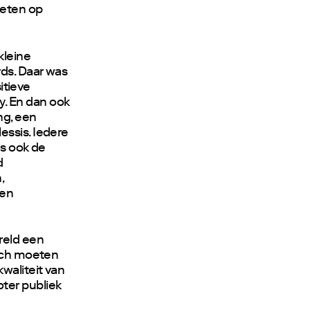
oeten op
kleine
rds. Daar was
sitieve
. En dan ook
ng, een
essis. Iedere
is ook de
d
,
een
reld een
isch moeten
waliteit van
ter publiek