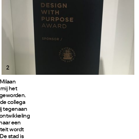
2
 Milaan
mij het
s geworden.
ede collega
ij tegenaan
ontwikkeling
 maar een
teit wordt
De stad is