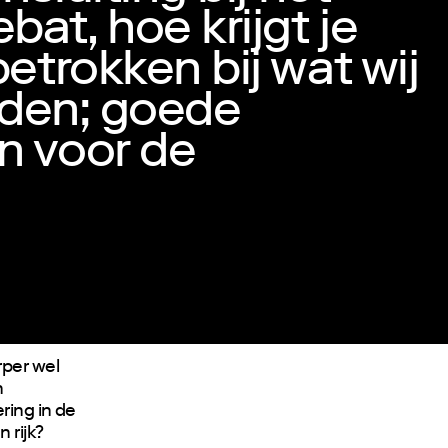
at, hoe krijgt je
betrokken bij wat wij
inden; goede
n voor de
rper wel
n
ring in de
 rijk?