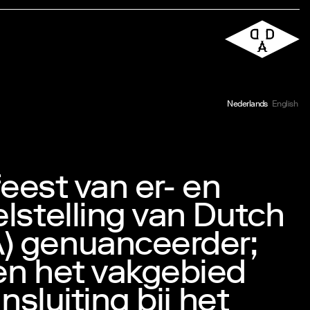
Nederlands
English
feest van er- en
lstelling van Dutch
) genuanceerder;
en het vakgebied
nsluiting bij het