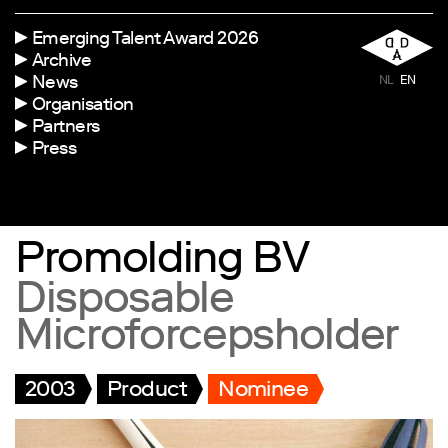
Emerging Talent Award 2026
Archive
News
NL
EN
Organisation
Partners
Press
Promolding BV
Disposable
Microforcepsholder
2003
Product
Nominee