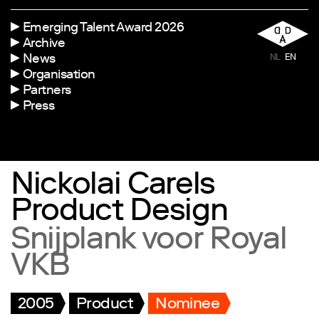
Emerging Talent Award 2026
Archive
News
NL
EN
Organisation
Partners
Press
Nickolai Carels
Product Design
Snijplank voor Royal
VKB
2005
Product
Nominee