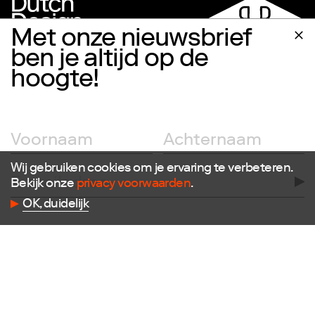
Met onze nieuwsbrief
ben je altijd op de
hoogte!
Volg ons
Facebook
Instagram
Wij gebruiken cookies om je ervaring te verbeteren.
Twitter
Bekijk onze
privacy voorwaarden
.
LinkedIn
OK, duidelijk
Flickr
Vimeo
Contact