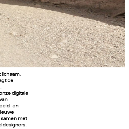
 lichaam,
agt de
,
onze digitale
 van
eeld- en
nieuwe
ze samen met
 designers.