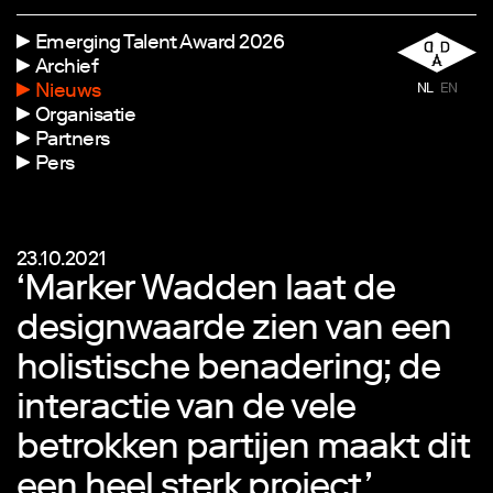
Emerging Talent Award 2026
Archief
Nieuws
NL
EN
Organisatie
Partners
Pers
23.10.2021
‘Marker Wadden laat de
designwaarde zien van een
holistische benadering; de
interactie van de vele
betrokken partijen maakt dit
een heel sterk project.’