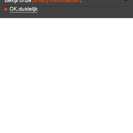
Bekijk onze
privacy voorwaarden
.
OK, duidelijk
Volg ons
Facebook
Instagram
Twitter
LinkedIn
Flickr
Vimeo
Contact
E
info@dutchdesignfoundation.com
T
+31(0)40 296 1150
Dutch Design Foundation