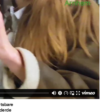
etsbare
nderde