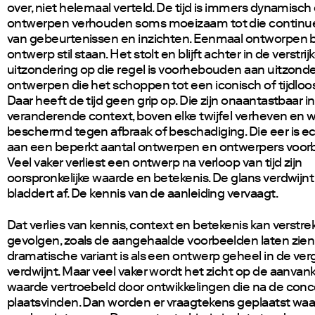
over, niet helemaal verteld. De tijd is immers dynamisch
ontwerpen verhouden soms moeizaam tot die continu
van gebeurtenissen en inzichten. Eenmaal ontworpen bl
ontwerp stil staan. Het stolt en blijft achter in de verstrij
uitzondering op die regel is voorhebouden aan uitzonder
ontwerpen die het schoppen tot een iconisch of tijdloo
Daar heeft de tijd geen grip op. Die zijn onaantastbaar i
veranderende context, boven elke twijfel verheven en 
beschermd tegen afbraak of beschadiging. Die eer is e
aan een beperkt aantal ontwerpen en ontwerpers voo
Veel vaker verliest een ontwerp na verloop van tijd zijn
oorspronkelijke waarde en betekenis. De glans verdwijnt
bladdert af. De kennis van de aanleiding vervaagt.
Dat verlies van kennis, context en betekenis kan verstr
gevolgen, zoals de aangehaalde voorbeelden laten zie
dramatische variant is als een ontwerp geheel in de ver
verdwijnt. Maar veel vaker wordt het zicht op de aanvank
waarde vertroebeld door ontwikkelingen die na de conc
plaatsvinden. Dan worden er vraagtekens geplaatst waar