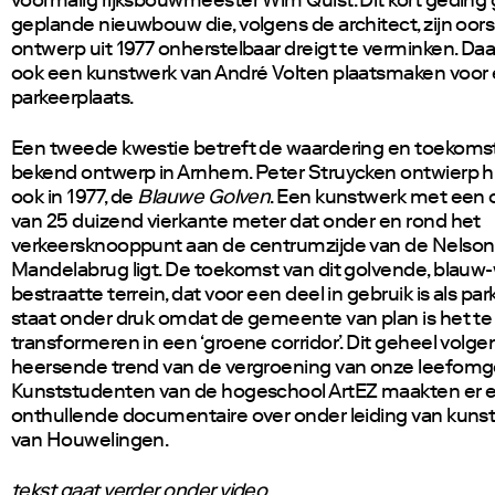
voormalig rijksbouwmeester Wim Quist. Dit kort geding 
geplande nieuwbouw die, volgens de architect, zijn oors
ontwerp uit 1977 onherstelbaar dreigt te verminken. D
ook een kunstwerk van André Volten plaatsmaken voor
parkeerplaats.
Een tweede kwestie betreft de waardering en toekoms
bekend ontwerp in Arnhem. Peter Struycken ontwierp hie
ook in 1977, de
Blauwe Golven
. Een kunstwerk met een 
van 25 duizend vierkante meter dat onder en rond het
verkeersknooppunt aan de centrumzijde van de Nelson
Mandelabrug ligt. De toekomst van dit golvende, blauw-
bestraatte terrein, dat voor een deel in gebruik is als par
staat onder druk omdat de gemeente van plan is het te
transformeren in een ‘groene corridor’. Dit geheel volge
heersende trend van de vergroening van onze leefomg
Kunststudenten van de hogeschool ArtEZ maakten er 
onthullende documentaire over onder leiding van kuns
van Houwelingen.
tekst gaat verder onder video