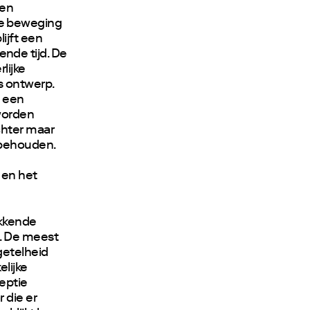
 en
e beweging
ijft een
kende tijd. De
lijke
s ontwerp.
n een
worden
chter maar
rbehouden.
 en het
ekkende
n. De meest
getelheid
elijke
eptie
 die er