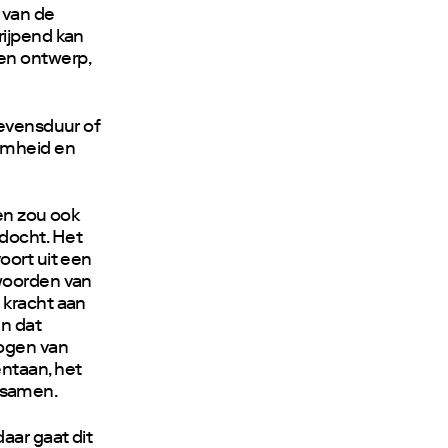
 van de
rijpend kan
en ontwerp,
levensduur of
amheid en
ren zou ook
docht. Het
oort uit een
twoorden van
 kracht aan
In dat
mogen van
ntaan, het
n samen.
aar gaat dit