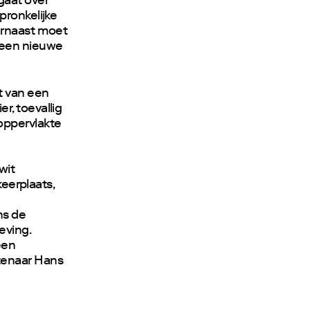
gaat over
pronkelijke
aarnaast moet
 een nieuwe
t van een
r, toevallig
oppervlakte
wit
keerplaats,
ns de
eving.
een
tenaar Hans