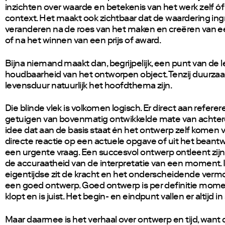
inzichten over waarde en betekenis van het werk zelf óf
context. Het maakt ook zichtbaar dat de waardering ing
veranderen na de roes van het maken en creëren van e
of na het winnen van een prijs of award.
Bijna niemand maakt dan, begrijpelijk, een punt van de 
houdbaarheid van het ontworpen object. Tenzij duurza
levensduur natuurlijk het hoofdthema zijn.
Die blinde vlek is volkomen logisch. Er direct aan refere
getuigen van bovenmatig ontwikkelde mate van achter
idee dat aan de basis staat én het ontwerp zelf komen v
directe reactie op een actuele opgave of uit het bean
een urgente vraag. Een succesvol ontwerp ontleent zijn
de accuraatheid van de interpretatie van een moment. 
eigentijdse zit de kracht en het onderscheidende ver
een goed ontwerp. Goed ontwerp is per definitie mome
klopt en is juist. Het begin- en eindpunt vallen er altijd i
Maar daarmee is het verhaal over ontwerp en tijd, want d