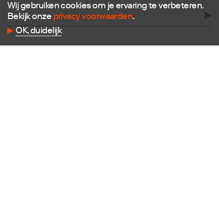
Wij gebruiken cookies om je ervaring te verbeteren.
Bekijk onze
privacy voorwaarden
.
OK, duidelijk
Follow us
Facebook
Instagram
X
LinkedIn
Flickr
Vimeo
Contact
E
info@dutchdesignfoundation.com
T
+31(0)40 296 1150