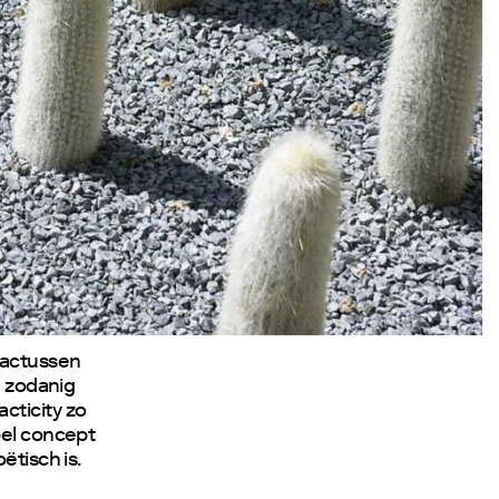
cactussen
n zodanig
cticity zo
pel concept
ëtisch is.