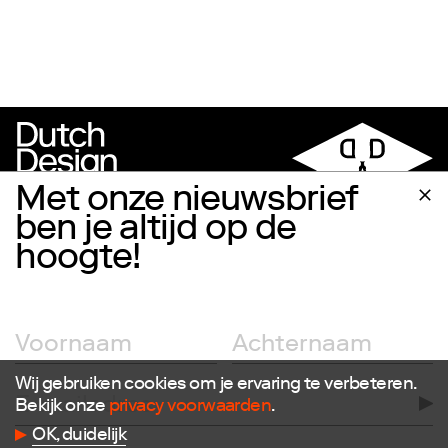
Met onze nieuwsbrief
ben je altijd op de
hoogte!
Volg ons
Facebook
Instagram
Wij gebruiken cookies om je ervaring te verbeteren.
Twitter
Bekijk onze
privacy voorwaarden
.
LinkedIn
Flickr
OK, duidelijk