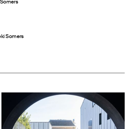
an Somers
eki Somers