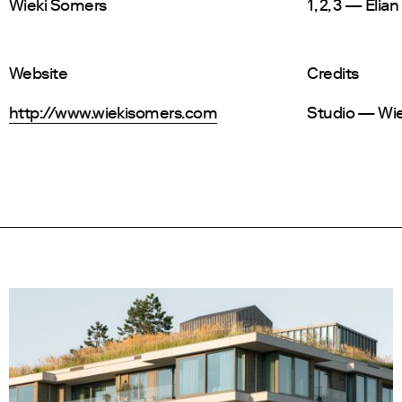
Wieki Somers
1, 2, 3 — Eli
Website
Credits
http://www.wiekisomers.com
Studio — Wi