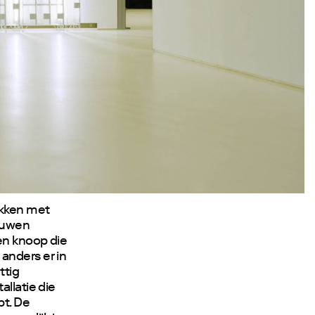
okken met
touwen
een knoop die
anders er in
ttig
allatie die
pt. De