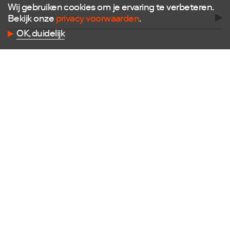
Wij gebruiken cookies om je ervaring te verbeteren.
Bekijk onze
privacy voorwaarden
.
OK, duidelijk
Volg ons
Facebook
Instagram
Twitter
LinkedIn
Flickr
Vimeo
Contact
E
info@dutchdesignfoundation.com
T
+31(0)40 296 1150