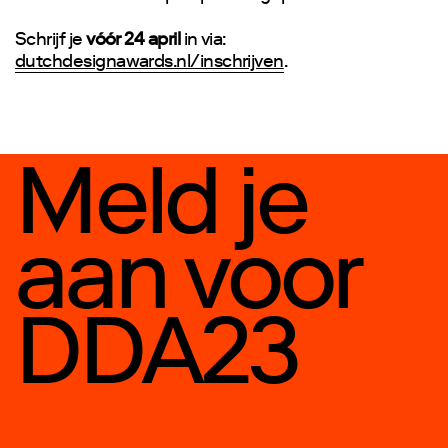
Schrijf je
vóór 24 april
in via:
dutchdesignawards.nl/inschrijven
.
Meld je
aan voor
DDA23