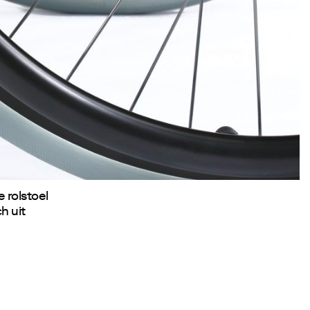
 rolstoel
h uit