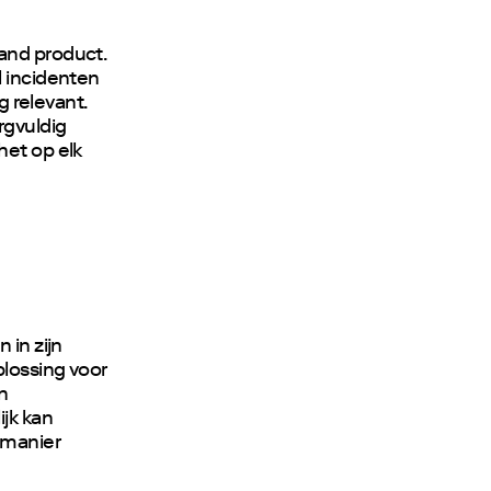
and product.
l incidenten
g relevant.
rgvuldig
het op elk
 in zijn
plossing voor
en
ijk kan
 manier