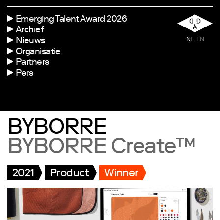
Emerging Talent Award 2026
Archief
Nieuws
NL
EN
Organisatie
Partners
Pers
BYBORRE
BYBORRE Create™
2021
Product
Winner