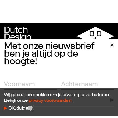
Met onze nieuwsbrief
ben je altijd op de
hoogte!
Volg ons
Facebook
Instagram
Wij gebruiken cookies om je ervaring te verbeteren.
Twitter
Bekijk onze
privacy voorwaarden
.
LinkedIn
Flickr
OK, duidelijk
Vimeo