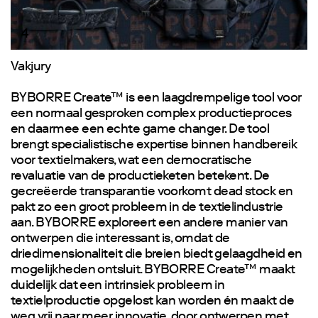
4
Vakjury
BYBORRE Create™ is een laagdrempelige tool voor
een normaal gesproken complex productieproces
en daarmee een echte game changer. De tool
brengt specialistische expertise binnen handbereik
voor textielmakers, wat een democratische
revaluatie van de productieketen betekent. De
gecreëerde transparantie voorkomt dead stock en
pakt zo een groot probleem in de textielindustrie
aan. BYBORRE exploreert een andere manier van
ontwerpen die interessant is, omdat de
driedimensionaliteit die breien biedt gelaagdheid en
mogelijkheden ontsluit. BYBORRE Create™ maakt
duidelijk dat een intrinsiek probleem in
textielproductie opgelost kan worden én maakt de
weg vrij naar meer innovatie, door ontwerpen met