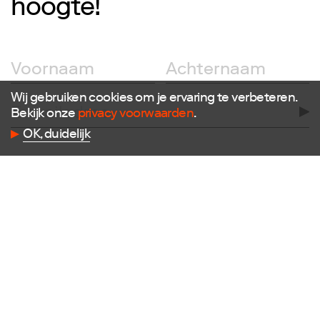
hoogte!
Volg ons
Facebook
Wij gebruiken cookies om je ervaring te verbeteren.
Instagram
Bekijk onze
privacy voorwaarden
.
Twitter
LinkedIn
OK, duidelijk
Flickr
Vimeo
Contact
E
info@dutchdesignfoundation.com
T
+31(0)40 296 1150