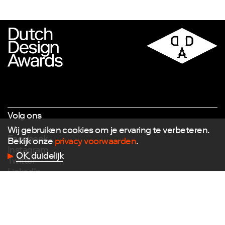
Volg ons
Wij gebruiken cookies om je ervaring te verbeteren.
Facebook
Bekijk onze
privacy voorwaarden
.
Instagram
OK, duidelijk
Twitter
LinkedIn
Flickr
Vimeo