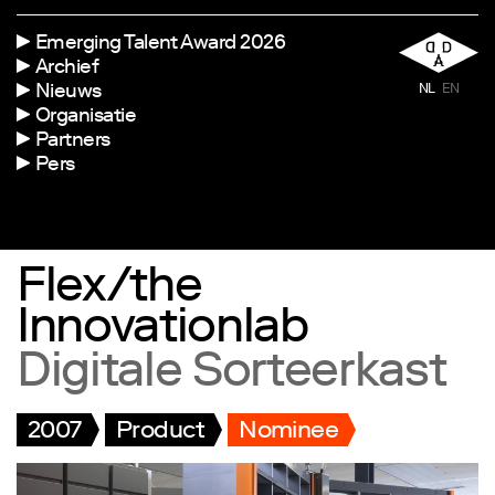
Emerging Talent Award 2026
Archief
Nieuws
NL
EN
Organisatie
Partners
Pers
Flex/the
Innovationlab
Digitale Sorteerkast
2007
Product
Nominee