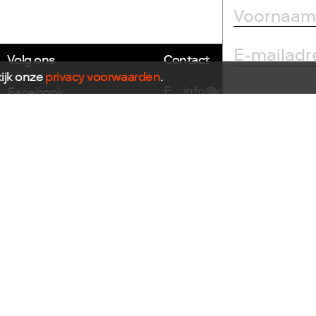
Volg ons
Contact
kijk onze
privacy voorwaarden
.
E
info@dutchdesignfoun
Facebook
T
+31(0)40 296 1150
Instagram
Twitter
Dutch Design Foundation
LinkedIn
Torenallee 22-08
Flickr
5617 BD Eindhoven
Vimeo
Nieuwsbrief