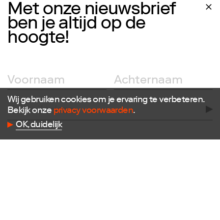
Met onze nieuwsbrief
ben je altijd op de
hoogte!
Wij gebruiken cookies om je ervaring te verbeteren.
Bekijk onze
privacy voorwaarden
.
Volg ons
OK, duidelijk
Facebook
Instagram
Twitter
LinkedIn
Flickr
Vimeo