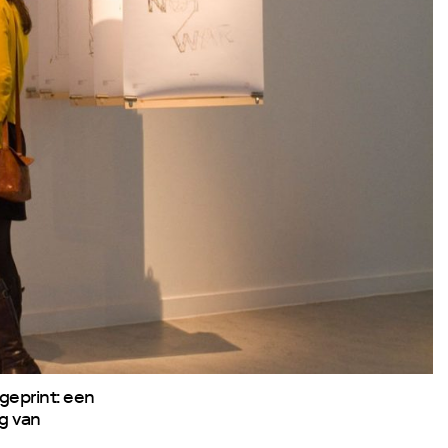
geprint: een
g van