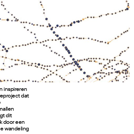
n inspireren
eproject dat
e
mallen
t dit
jk door een
 de wandeling