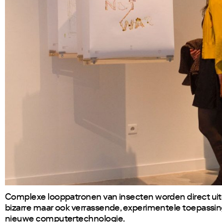
Complexe looppatronen van insecten worden direct uit
bizarre maar ook verrassende, experimentele toepassin
nieuwe computertechnologie.