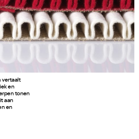
 vertaalt
iek en
werpen tonen
it aan
en en