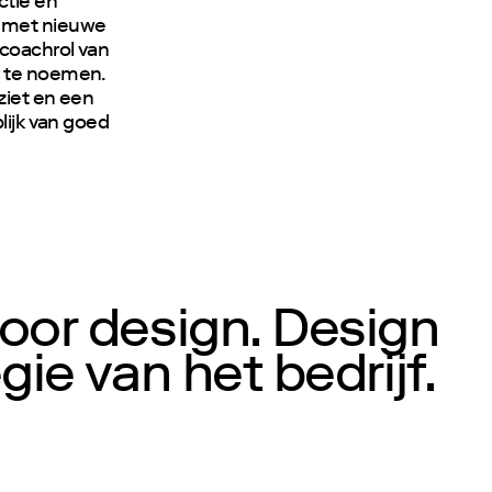
ctie en
d met nieuwe
 coachrol van
r te noemen.
ziet en een
lijk van goed
voor design. Design
ie van het bedrijf.