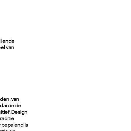
llende
eel van
eden, van
 dan in de
itief. Design
raditie
r bepalend is