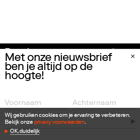
Met onze nieuwsbrief
ben je altijd op de
hoogte!
Volg ons
Wij gebruiken cookies om je ervaring te verbeteren.
Facebook
Bekijk onze
privacy voorwaarden
.
Instagram
Twitter
OK, duidelijk
LinkedIn