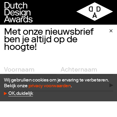
Met onze nieuwsbrief
ben je altijd op de
hoogte!
Volg ons
Facebook
Instagram
Twitter
LinkedIn
Wij gebruiken cookies om je ervaring te verbeteren.
Flickr
Bekijk onze
privacy voorwaarden
.
Vimeo
OK, duidelijk