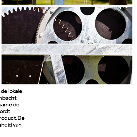
 de lokale
ambacht
 name de
wordt
roduct. De
nheid van