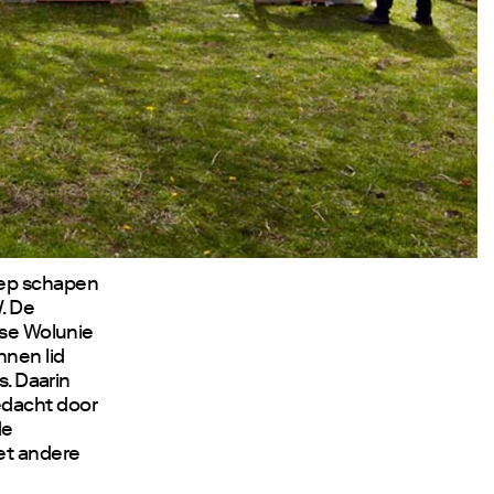
oep schapen
. De
rse Wolunie
nnen lid
s. Daarin
edacht door
de
et andere