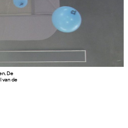
en. De
l van de