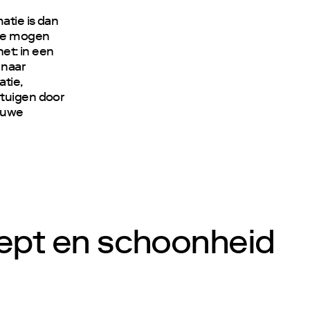
atie is dan
 te mogen
het: in een
 naar
atie,
rtuigen door
 ruwe
cept en schoonheid