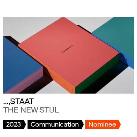
…,STAAT
THE NEW STIJL
2023
Communication
Nominee