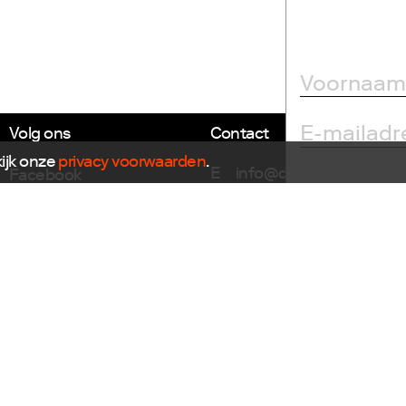
Volg ons
Contact
kijk onze
privacy voorwaarden
.
E
info@dutchdesignfoun
Facebook
T
+31(0)40 296 1150
Instagram
Twitter
Dutch Design Foundation
LinkedIn
Torenallee 22-08
Flickr
5617 BD Eindhoven
Vimeo
Nieuwsbrief