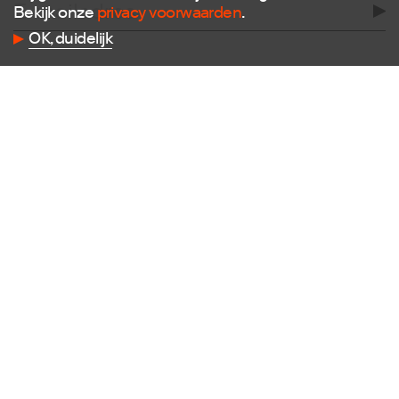
Bekijk onze
privacy voorwaarden
.
OK, duidelijk
Volg ons
Facebook
Instagram
Twitter
LinkedIn
Flickr
Vimeo
Contact
E
info@dutchdesignfoundation.com
T
+31(0)40 296 1150