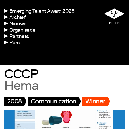
Emerging Talent Award 2026
Archief
Nieuws
NL
EN
Organisatie
Partners
Pers
CCCP
Hema
2008
Communication
Winner