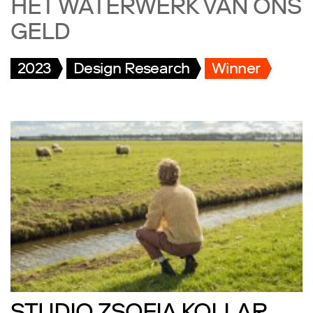
HET WATERWERK VAN ONS
GELD
2023
Design Research
Winner