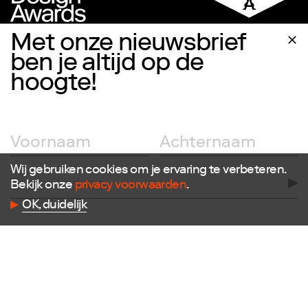
Met onze nieuwsbrief
ben je altijd op de
hoogte!
Volg ons
Facebook
Instagram
Twitter
LinkedIn
Wij gebruiken cookies om je ervaring te verbeteren.
Flickr
Bekijk onze
privacy voorwaarden
.
Vimeo
OK, duidelijk
Contact
E
info@dutchdesignfoundation.com