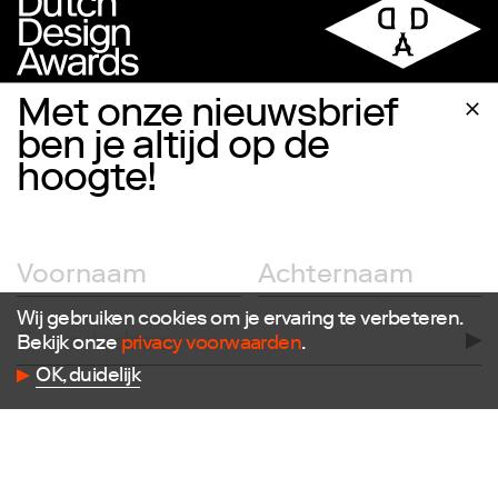
Met onze nieuwsbrief
ben je altijd op de
hoogte!
Volg ons
Facebook
Instagram
Twitter
LinkedIn
Wij gebruiken cookies om je ervaring te verbeteren.
Flickr
Bekijk onze
privacy voorwaarden
.
Vimeo
OK, duidelijk
Contact