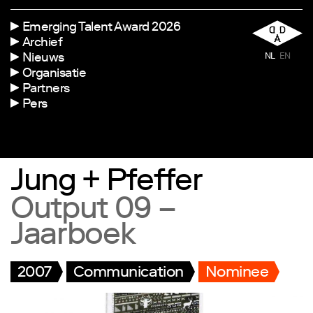
Emerging Talent Award 2026
Archief
Nieuws
NL
EN
Organisatie
Partners
Pers
Jung + Pfeffer
Output 09 –
Jaarboek
2007
Communication
Nominee