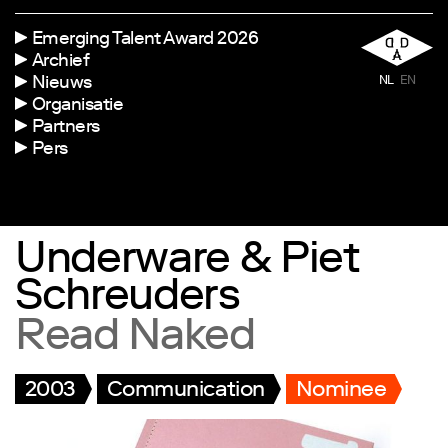
Emerging Talent Award 2026
Archief
Nieuws
NL
EN
Organisatie
Partners
Pers
Underware & Piet
Schreuders
Read Naked
2003
Communication
Nominee