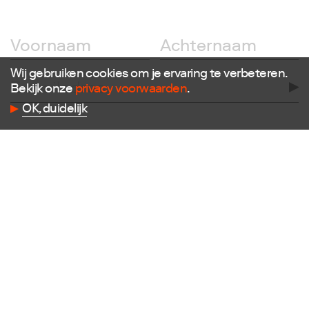
Volg ons
Wij gebruiken cookies om je ervaring te verbeteren.
Bekijk onze
privacy voorwaarden
.
Facebook
OK, duidelijk
Instagram
Twitter
LinkedIn
Flickr
Vimeo
Contact
E
info@dutchdesignfoundation.com
T
+31(0)40 296 1150