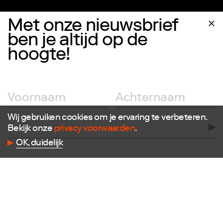
Met onze nieuwsbrief
ben je altijd op de
Volg ons
hoogte!
Facebook
Instagram
Twitter
LinkedIn
Flickr
Vimeo
Wij gebruiken cookies om je ervaring te verbeteren.
Bekijk onze
privacy voorwaarden
.
OK, duidelijk
Contact
E
info@dutchdesignfoundation.com
T
+31(0)40 296 1150