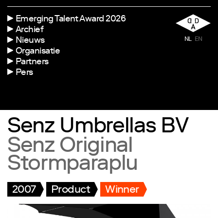
Emerging Talent Award 2026
Archief
Nieuws
NL
EN
Organisatie
Partners
Pers
Senz Umbrellas BV
Senz Original
Stormparaplu
2007
Product
Winner