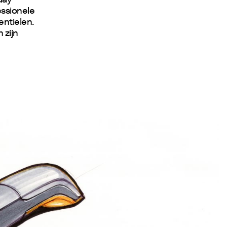
day
essionele
entielen.
 zijn