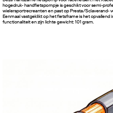
Deze handzame fietspomp voor racefietsen. Het Race
hogedruk- handfietspompje is geschikt voor semi-prof
wielersportrecreanten en past op Presta/Sclaverand- v
Eenmaal vastgeklikt op het fietsframe is het opvallend in
functionaliteit en zijn lichte gewicht: 101 gram.