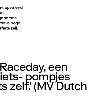
gn, opvallend
en
generatie
rtieve hoge
iets zelf.
 Raceday, een
fiets- pompjes
s zelf.' (MV Dutch