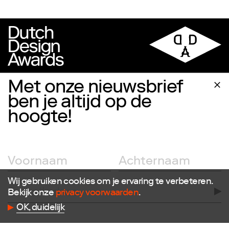
Met onze nieuwsbrief
ben je altijd op de
hoogte!
Volg ons
Facebook
Instagram
Twitter
LinkedIn
Wij gebruiken cookies om je ervaring te verbeteren.
Flickr
Bekijk onze
privacy voorwaarden
.
Vimeo
OK, duidelijk