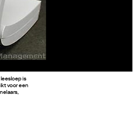
eesloep is
ikt voor een
melaars,