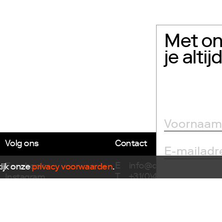
Met on
je alti
Volg ons
Contact
E
info@dutchdesignfoun
Facebook
kijk onze
privacy voorwaarden
.
T
+31(0)40 296 1150
Instagram
Twitter
Dutch Design Foundation
LinkedIn
Torenallee 22-08
Flickr
5617 BD Eindhoven
Vimeo