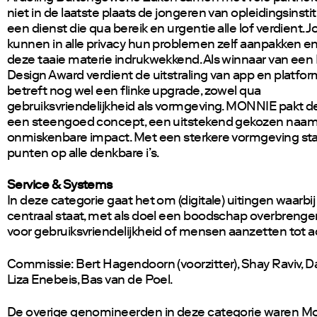
niet in de laatste plaats de jongeren van opleidingsinsti
een dienst die qua bereik en urgentie alle lof verdient. 
kunnen in alle privacy hun problemen zelf aanpakken en
deze taaie materie indrukwekkend. Als winnaar van een
Design Award verdient de uitstraling van app en platfor
betreft nog wel een flinke upgrade, zowel qua
gebruiksvriendelijkheid als vormgeving. MONNIE pakt de
een steengoed concept, een uitstekend gekozen naa
onmiskenbare impact. Met een sterkere vormgeving st
punten op alle denkbare i’s.
Service & Systems
In deze categorie gaat het om
(digitale) uitingen waarbij
centraal staat, met als doel een boodschap overbrenge
voor gebruiksvriendelijkheid of mensen aanzetten tot a
Commissie: Bert Hagendoorn (voorzitter), Shay Raviv, D
Liza Enebeis, Bas van de Poel.
De overige genomineerden in deze categorie waren
Mo