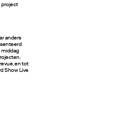
n project
ar anders
esenteerd
en middag
rojecten.
revue, en tot
rd Show Live