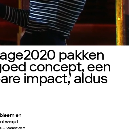
rage2020 pakken
goed concept, een
re impact,’ aldus
obleem en
ontwerpt
s – waarvan