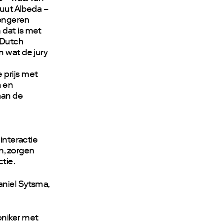
tuut Albeda –
Jongeren
 dat is met
 Dutch
m wat de jury
 prijs met
m en
aan de
 interactie
n, zorgen
ctie.
aniel Sytsma,
niker met