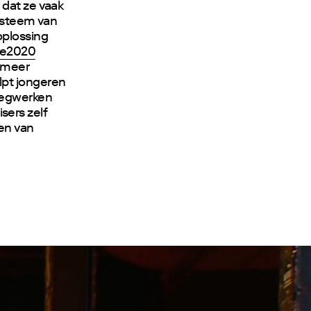
 dat ze vaak
systeem van
oplossing
ge2020
 meer
lpt jongeren
 wegwerken
ers zelf
en van