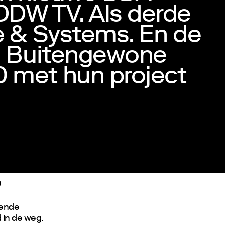
DDW TV. Als derde
e & Systems. En de
ng Buitengewone
 met hun project
0
pende
 in de weg.