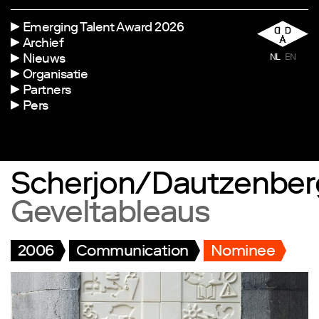
Emerging Talent Award 2026
Archief
Nieuws
NL
EN
Organisatie
Partners
Pers
Scherjon/Dautzenber
Geveltableaus
2006
Communication
Nominee