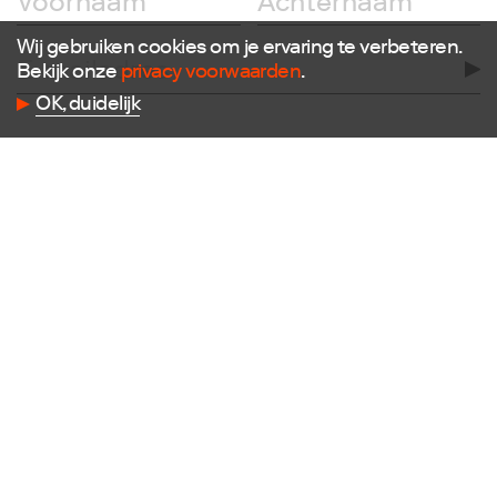
Volg ons
Wij gebruiken cookies om je ervaring te verbeteren.
Bekijk onze
privacy voorwaarden
.
Facebook
OK, duidelijk
Instagram
Twitter
LinkedIn
Flickr
Vimeo
Contact
E
info@dutchdesignfoundation.com
T
+31(0)40 296 1150
Dutch Design Foundation
Torenallee 22-08